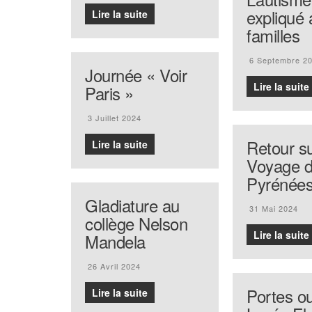
expliqué 
Lire la suite
familles
6 Septembre 2
Journée « Voir
Lire la suite
Paris »
3 Juillet 2024
Retour su
Lire la suite
Voyage d
Pyrénée
Gladiature au
31 Mai 2024
collège Nelson
Lire la suite
Mandela
26 Avril 2024
Portes o
Lire la suite