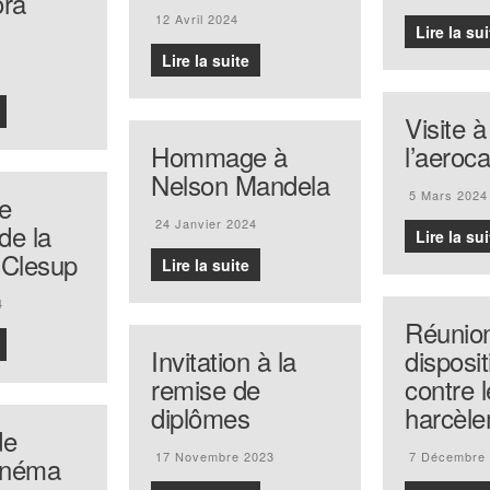
ora
12 Avril 2024
Lire la sui
Lire la suite
Visite à
Hommage à
l’aero
Nelson Mandela
5 Mars 2024
e
24 Janvier 2024
de la
Lire la sui
 Clesup
Lire la suite
4
Réunio
Invitation à la
disposit
remise de
contre l
diplômes
harcèl
de
17 Novembre 2023
7 Décembre
cinéma