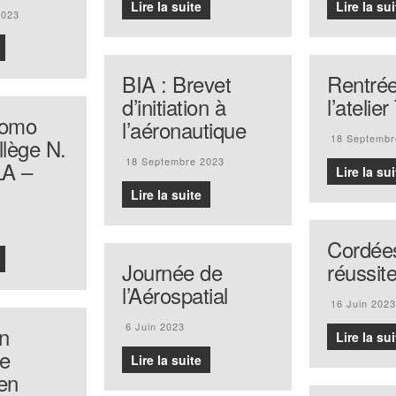
Lire la suite
Lire la sui
2023
BIA : Brevet
Rentré
d’initiation à
l’atelie
romo
l’aéronautique
18 Septembr
lège N.
18 Septembre 2023
A –
Lire la sui
Lire la suite
Cordées
Journée de
réussit
l’Aérospatial
16 Juin 2023
6 Juin 2023
n
Lire la sui
e
Lire la suite
en