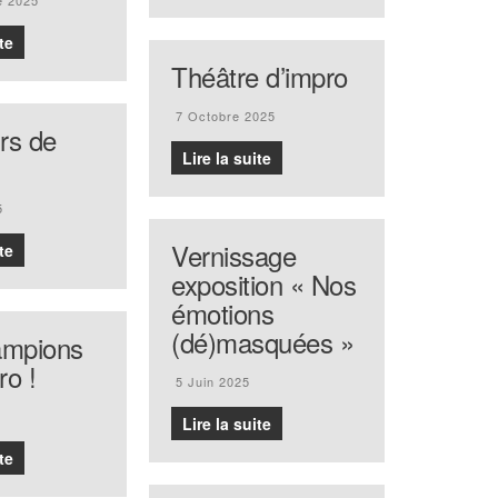
e 2025
te
Théâtre d’impro
7 Octobre 2025
rs de
Lire la suite
5
Vernissage
te
exposition « Nos
émotions
(dé)masquées »
ampions
ro !
5 Juin 2025
Lire la suite
te