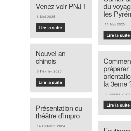
Venez voir PNJ !
du voyag
les Pyré
6 Mai 2025
11 Mai 2025
Lire la suite
Lire la suite
Nouvel an
chinois
Commen
préparer
6 Février 2025
orientati
la 3eme 
Lire la suite
6 Janvier 2025
Lire la suite
Présentation du
théâtre d’impro
14 Octobre 2024
L’autisme