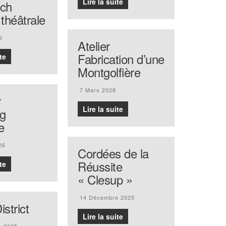
Lire la suite
tch
 théâtrale
6
Atelier
Fabrication d’une
te
Montgolfière
7 Mars 2026
r
Lire la suite
ng
e
26
Cordées de la
Réussite
te
« Clesup »
14 Décembre 2025
strict
Lire la suite