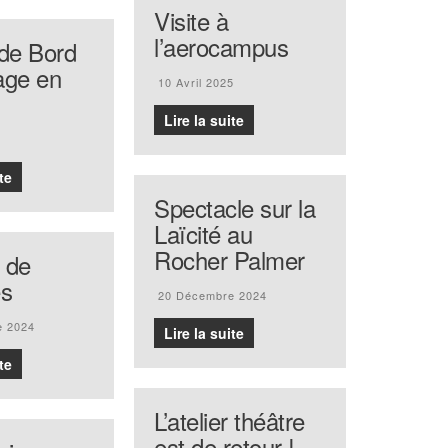
Visite à
l’aerocampus
de Bord
age en
10 Avril 2025
Lire la suite
te
Spectacle sur la
Laïcité au
Rocher Palmer
 de
es
20 Décembre 2024
e 2024
Lire la suite
te
L’atelier théâtre
est de retour !