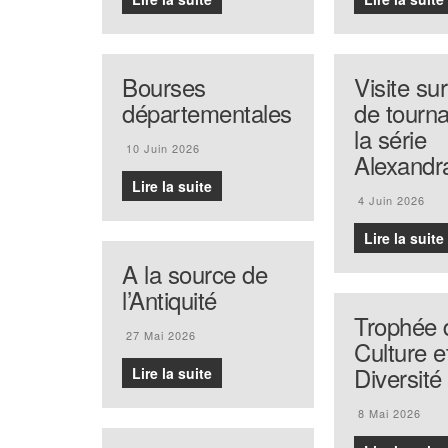
Bourses
Visite sur
départementales
de tourn
la série
10 Juin 2026
Alexandr
Lire la suite
4 Juin 2026
Lire la suite
A la source de
l’Antiquité
Trophée 
27 Mai 2026
Culture e
Diversité
Lire la suite
8 Mai 2026