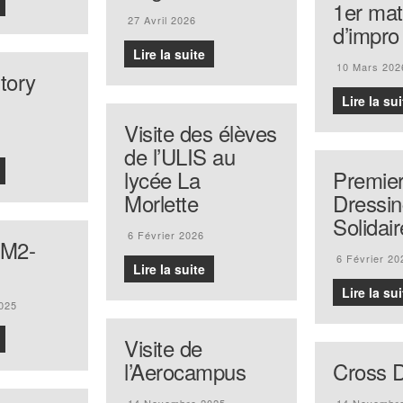
1er ma
27 Avril 2026
d’impro
Lire la suite
10 Mars 202
tory
Lire la sui
Visite des élèves
de l’ULIS au
lycée La
Premie
Morlette
Dressi
Solidair
6 Février 2026
CM2-
6 Février 20
Lire la suite
Lire la sui
025
Visite de
l’Aerocampus
Cross Di