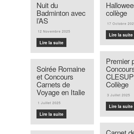
Nuit du
Hallowee
Badminton avec
collège
l’AS
17 Octobre 20
12 Novembre 2025
Lire la suite
Lire la suite
Premier p
Soirée Romaine
Concours
et Concours
CLESUP
Carnets de
Collège
Voyage en Italie
3 Juillet 2025
1 Juillet 2025
Lire la suite
Lire la suite
Carnet d