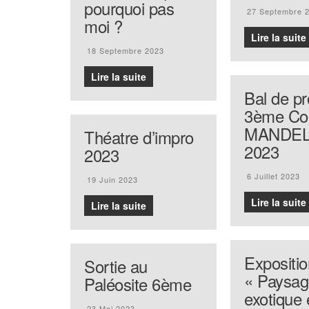
pourquoi pas
27 Septembre 
moi ?
Lire la suite
18 Septembre 2023
Lire la suite
Bal de p
3ème Col
MANDEL
Théatre d’impro
2023
2023
6 Juillet 2023
19 Juin 2023
Lire la suite
Lire la suite
Expositio
Sortie au
« Paysag
Paléosite 6ème
exotique 
23 Mai 2023