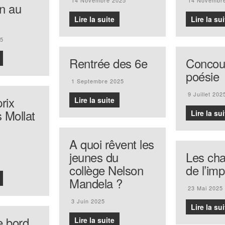
14 Novembre 2025
14 Novembr
n au
Lire la suite
Lire la sui
25
Rentrée des 6e
Concou
poésie
1 Septembre 2025
9 Juillet 202
rix
Lire la suite
 Mollat
Lire la sui
A quoi rêvent les
jeunes du
Les ch
collège Nelson
de l’imp
Mandela ?
23 Mai 2025
3 Juin 2025
Lire la sui
e bord
Lire la suite