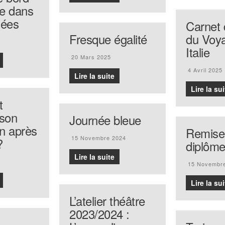
e dans
nées
Carnet 
Fresque égalité
du Voy
Italie
20 Mars 2025
4 Avril 2025
Lire la suite
Lire la sui
t
 son
Journée bleue
on après
Remise
15 Novembre 2024
?
diplôm
Lire la suite
15 Novembr
Lire la sui
L’atelier théâtre
2023/2024 :