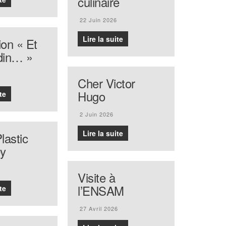
culinaire
22 Juin 2026
Lire la suite
ion « Et
rdin… »
Cher Victor
Hugo
te
2 Juin 2026
Lire la suite
lastic
y
Visite à
l’ENSAM
te
27 Avril 2026