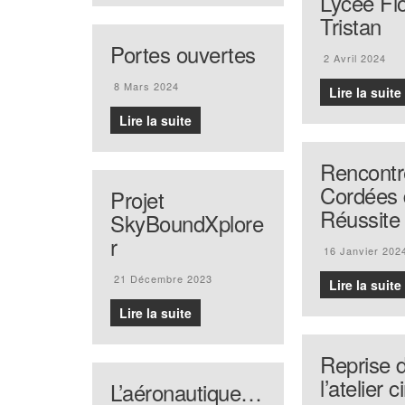
Lycée Fl
Tristan
Portes ouvertes
2 Avril 2024
8 Mars 2024
Lire la suite
Lire la suite
Rencontr
Cordées 
Projet
Réussite
SkyBoundXplore
r
16 Janvier 202
21 Décembre 2023
Lire la suite
Lire la suite
Reprise 
l’atelier 
L’aéronautique…