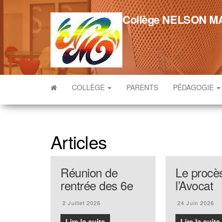
Skip
to
Collège NELSON 
the
content
COLLÈGE
PARENTS
PÉDAGOGIE
Articles
Réunion de
Le procè
rentrée des 6e
l’Avocat
2 Juillet 2026
24 Juin 2026
Lire la suite
Lire la suite