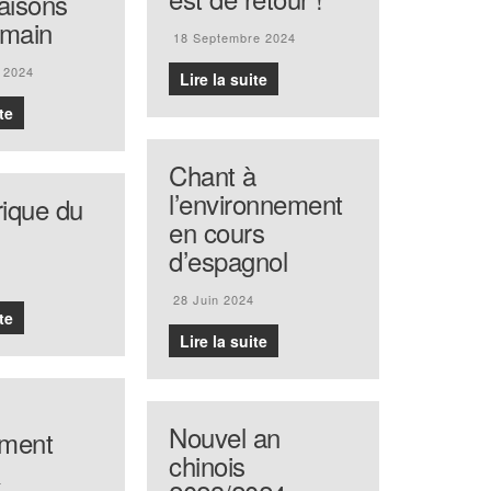
aisons
emain
18 Septembre 2024
 2024
Lire la suite
te
Chant à
l’environnement
frique du
en cours
d’espagnol
28 Juin 2024
te
Lire la suite
Nouvel an
ment
chinois
4