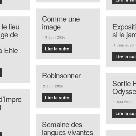
Comme une
 le lieu
image
Exposit
age de
si le ja
19 Juin 2026
4 Juin 2026
a Ehle
Lire la suite
Lire la sui
Robinsonner
Sortie P
2 Juin 2026
Odysse
d’Impro
Lire la suite
9 Mai 2026
t
Lire la sui
Semaine des
langues vivantes