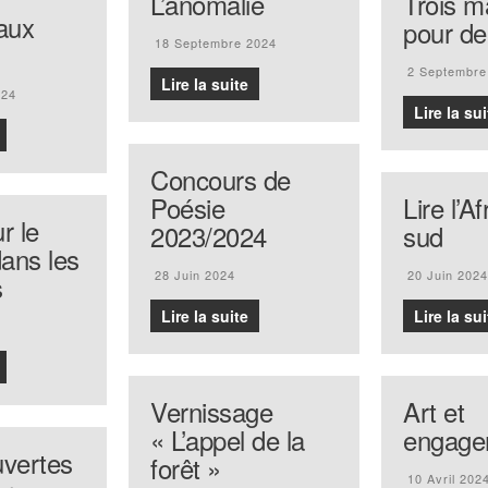
L’anomalie
Trois m
aux
pour d
18 Septembre 2024
2 Septembre
Lire la suite
024
Lire la sui
Concours de
Poésie
Lire l’A
r le
2023/2024
sud
ans les
28 Juin 2024
20 Juin 2024
s
Lire la suite
Lire la sui
Vernissage
Art et
« L’appel de la
engage
uvertes
forêt »
10 Avril 202