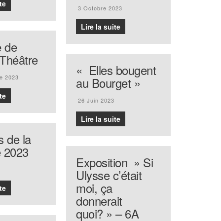
te
3 Octobre 2023
Lire la suite
e de
r Théâtre
« Elles bougent
e 2023
au Bourget »
te
26 Juin 2023
Lire la suite
 de la
e 2023
Exposition » Si
Ulysse c’était
moi, ça
te
donnerait
quoi? » – 6A