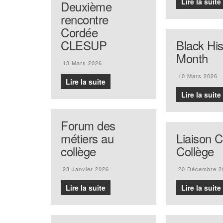
Lire la suite
Deuxième
rencontre
Cordée
CLESUP
Black His
Month
13 Mars 2026
10 Mars 2026
Lire la suite
Lire la suite
Forum des
métiers au
Liaison 
collège
Collège
23 Janvier 2026
20 Décembre 2
Lire la suite
Lire la suite