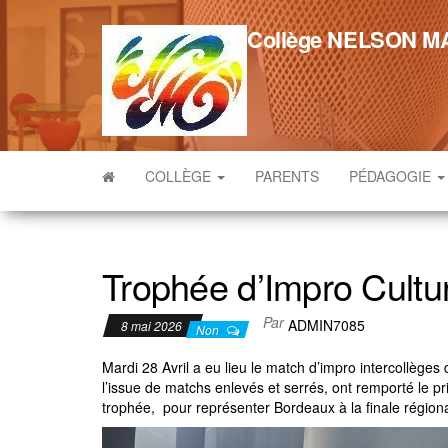
Skip
to
Collège NELSON 
the
content
COLLÈGE
PARENTS
PÉDAGOGIE
Trophée d’Impro Cultur
Par
ADMIN7085
8 mai 2026
Non
Mardi 28 Avril a eu lieu le match d’impro intercollèges
l’issue de matchs enlevés et serrés, ont remporté le p
trophée, pour représenter Bordeaux à la finale régiona