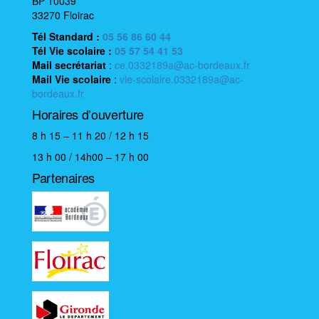
BP 10039
33270 Floirac
Tél Standard :
05 56 86 60 44
Tél Vie scolaire
:
05 57 54 41 53
Mail
secrétariat
:
ce.0332189a@ac-bordeaux.fr
Mail
Vie scolaire
:
vie-scolaire.0332189a@ac-
bordeaux.fr
Horaires d’ouverture
8 h 15 – 11 h 20 / 12 h 15
13 h 00 / 14h00 – 17 h 00
Partenaires