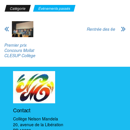
Catégorie
Événements passés
Rentrée des 6e
Premier prix
Concours Mollat
CLESUP Collège
Contact
Collège Nelson Mandela
20, avenue de la Libération