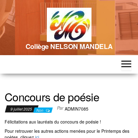
Skip
to
the
content
Collège NELSON MANDELA
Concours de poésie
Par
ADMIN7085
9 juillet 2025
Non
Félicitations aux lauréats du concours de poésie !
Pour retrouver les autres actions menées pour le Printemps des
poètes, cliquez
ici