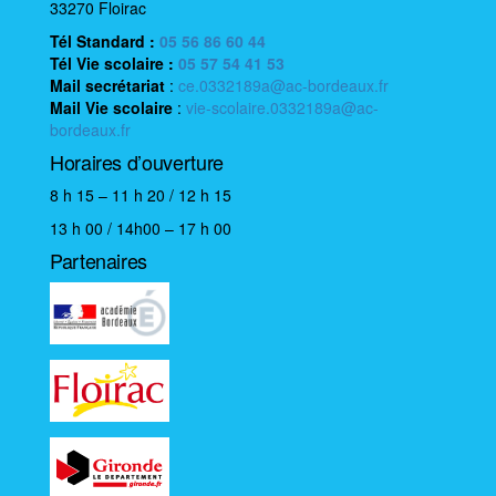
33270 Floirac
Tél Standard :
05 56 86 60 44
Tél Vie scolaire
:
05 57 54 41 53
Mail
secrétariat
:
ce.0332189a@ac-bordeaux.fr
Mail
Vie scolaire
:
vie-scolaire.0332189a@ac-
bordeaux.fr
Horaires d’ouverture
8 h 15 – 11 h 20 / 12 h 15
13 h 00 / 14h00 – 17 h 00
Partenaires