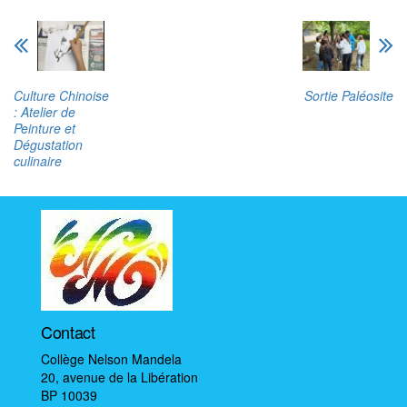
Culture Chinoise
Sortie Paléosite
: Atelier de
Peinture et
Dégustation
culinaire
Contact
Collège Nelson Mandela
20, avenue de la Libération
BP 10039