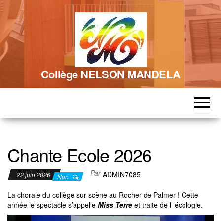
Skip
to
the
content
Collège NELSON MANDELA
Chante Ecole 2026
Par
ADMIN7085
22 juin 2026
Non
La chorale du collège sur scène au Rocher de Palmer ! Cette
année le spectacle s’appelle
Miss Terre
et traite de l ‘écologie.