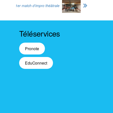
1er match d’impro théâtrale
Téléservices
Pronote
EduConnect