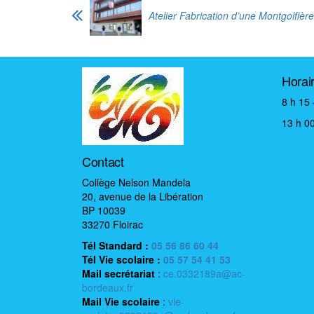
Atelier Fabrication d’une Montgolfière
Horai
8 h 15 
13 h 00
Contact
Collège Nelson Mandela
20, avenue de la Libération
BP 10039
33270 Floirac
Tél Standard :
05 56 86 60 44
Tél Vie scolaire
:
05 57 54 41 53
Mail
secrétariat
:
ce.0332189a@ac-
bordeaux.fr
Mail
Vie scolaire
:
vie-