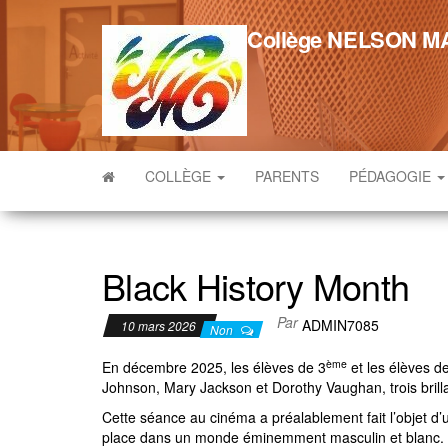
Skip
to
Collège NELSON 
the
content
COLLÈGE
PARENTS
PÉDAGOGIE
Black History Month
Par
ADMIN7085
10 mars 2026
Non
ème
En décembre 2025, les élèves de 3
et les élèves de
Johnson, Mary Jackson et Dorothy Vaughan, trois bril
Cette séance au cinéma a préalablement fait l’objet d’
place dans un monde éminemment masculin et blanc. Les 