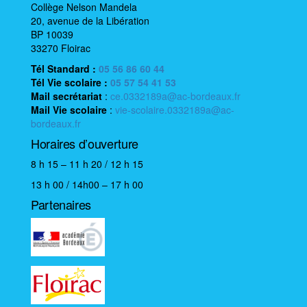
Collège Nelson Mandela
20, avenue de la Libération
BP 10039
33270 Floirac
Tél Standard :
05 56 86 60 44
Tél Vie scolaire
:
05 57 54 41 53
Mail
secrétariat
:
ce.0332189a@ac-bordeaux.fr
Mail
Vie scolaire
:
vie-scolaire.0332189a@ac-
bordeaux.fr
Horaires d’ouverture
8 h 15 – 11 h 20 / 12 h 15
13 h 00 / 14h00 – 17 h 00
Partenaires