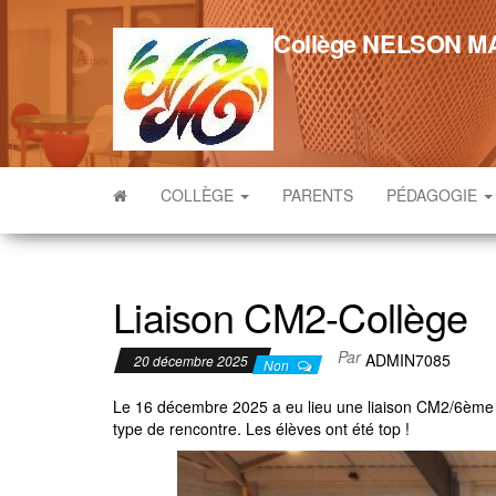
Skip
to
Collège NELSON 
the
content
COLLÈGE
PARENTS
PÉDAGOGIE
Liaison CM2-Collège
Par
ADMIN7085
20 décembre 2025
Non
Le 16 décembre 2025 a eu lieu une liaison CM2/6ème en 
type de rencontre. Les élèves ont été top !