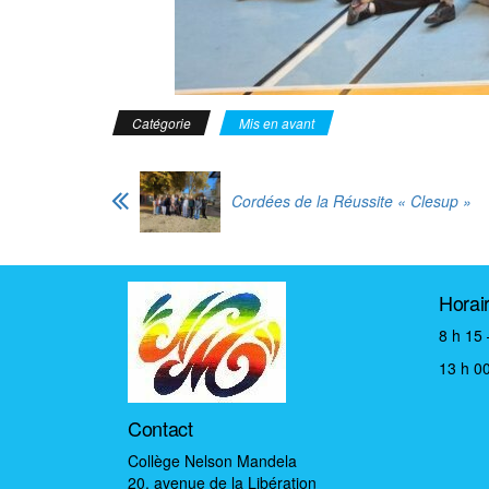
Catégorie
Mis en avant
Cordées de la Réussite « Clesup »
Horai
8 h 15 
13 h 00
Contact
Collège Nelson Mandela
20, avenue de la Libération