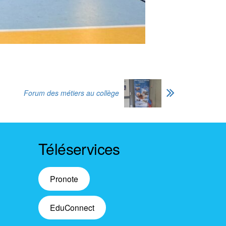
Forum des métiers au collège
Téléservices
Pronote
EduConnect