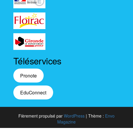
Téléservices
Pronote
EduConnect
Fièrement propulsé par
WordPress
|
Thème :
Envo
Magazine