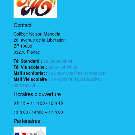
Contact
Collège Nelson Mandela
20, avenue de la Libération
BP 10039
33270 Floirac
Tél Standard :
05 56 86 60 44
Tél Vie scolaire
:
05 57 54 41 53
Mail
secrétariat
:
ce.0332189a@ac-bordeaux.fr
Mail
Vie scolaire
:
vie-scolaire.0332189a@ac-
bordeaux.fr
Horaires d’ouverture
8 h 15 – 11 h 20 / 12 h 15
13 h 00 / 14h00 – 17 h 00
Partenaires