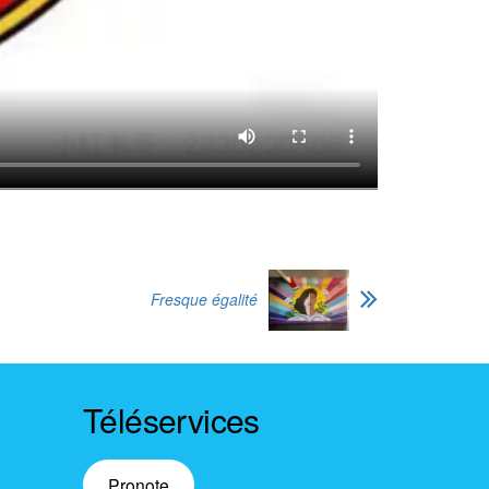
Fresque égalité
Téléservices
Pronote