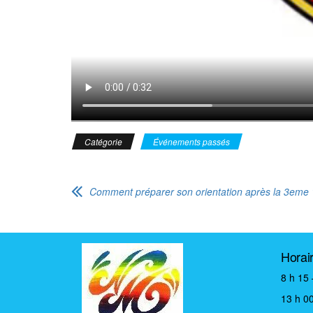
Catégorie
Événements passés
Comment préparer son orientation après la 3eme 
Horai
8 h 15 
13 h 00