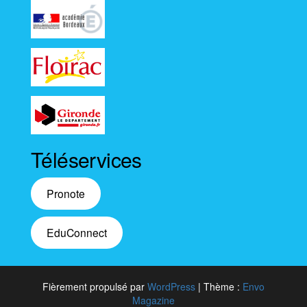
Téléservices
Pronote
EduConnect
Fièrement propulsé par
WordPress
|
Thème :
Envo
Magazine