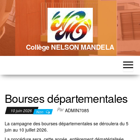
Skip
to
the
content
Collège NELSON MANDELA
Bourses départementales
Par
ADMIN7085
10 juin 2026
Non
La campagne des bourses départementales se déroulera du 5
juin au 10 juillet 2026.
La procédure sera, cette année, entièrement dématérialisée.