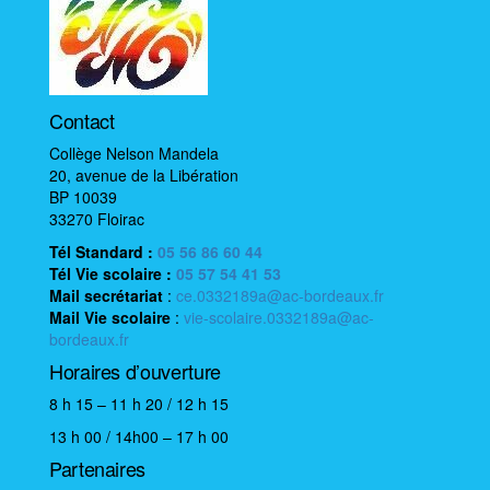
Contact
Collège Nelson Mandela
20, avenue de la Libération
BP 10039
33270 Floirac
Tél Standard :
05 56 86 60 44
Tél Vie scolaire
:
05 57 54 41 53
Mail
secrétariat
:
ce.0332189a@ac-bordeaux.fr
Mail
Vie scolaire
:
vie-scolaire.0332189a@ac-
bordeaux.fr
Horaires d’ouverture
8 h 15 – 11 h 20 / 12 h 15
13 h 00 / 14h00 – 17 h 00
Partenaires