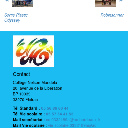
Sortie Plastic
Robinsonner
Odyssey
Contact
Collège Nelson Mandela
20, avenue de la Libération
BP 10039
33270 Floirac
Tél Standard :
05 56 86 60 44
Tél Vie scolaire
:
05 57 54 41 53
Mail
secrétariat
:
ce.0332189a@ac-bordeaux.fr
Mail
Vie scolaire
:
vie-scolaire.0332189a@ac-