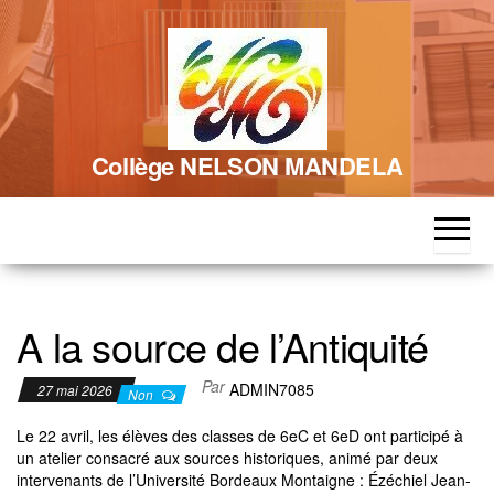
Skip
to
the
content
Collège NELSON MANDELA
A la source de l’Antiquité
Par
ADMIN7085
27 mai 2026
Non
Le 22 avril, les élèves des classes de 6eC et 6eD ont participé à
un atelier consacré aux sources historiques, animé par deux
intervenants de l’Université Bordeaux Montaigne : Ézéchiel Jean-