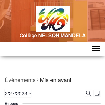
Skip
to
the
content
Collège NELSON MANDELA
Évènements
Mis en avant
R
N
2/27/2023
R
J
a
e
e
S
o
c
v
En cours
é
u