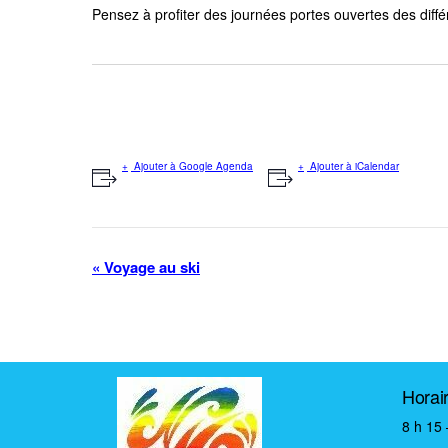
Pensez à profiter des journées portes ouvertes des diffé
Ajouter à Google Agenda
Ajouter à iCalendar
N
«
Voyage au ski
a
v
i
g
a
Horai
t
8 h 15 