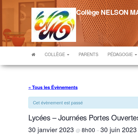
Skip
to
Collège NELSON 
the
content
COLLÈGE
PARENTS
PÉDAGOGIE
« Tous les Évènements
Cet évènement est passé
Lycées – Journées Portes Ouverte
30 janvier 2023
30 juin 202
8h00
@
–