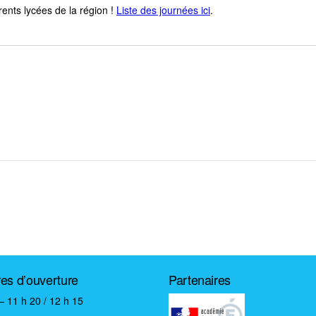
rents lycées de la région !
Liste des journées ici
.
res d’ouverture
Partenaires
– 11 h 20 / 12 h 15