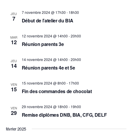
t
e
i
n
7 novembre 2024 @ 17h30
-
18h30
JEU
t
7
o
Début de l’atelier du BIA
n
12 novembre 2024 @ 14h00
-
20h00
d
MAR
12
Réunion parents 3e
e
v
14 novembre 2024 @ 14h00
-
20h00
JEU
14
u
Réunion parents 4e et 5e
e
15 novembre 2024 @ 8h00
-
17h00
VEN
s
15
Fin des commandes de chocolat
É
v
29 novembre 2024 @ 18h00
-
19h00
VEN
29
Remise diplômes DNB, BIA, CFG, DELF
è
n
février 2025