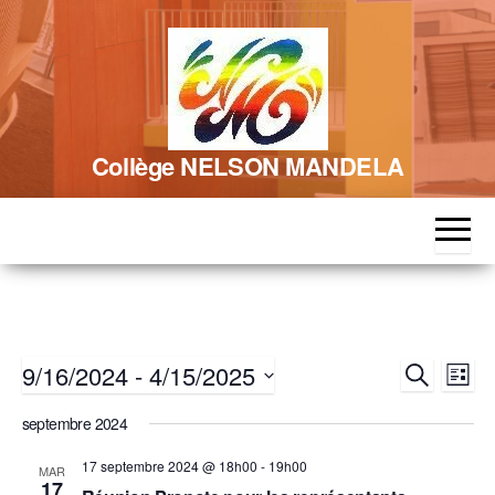
Skip
to
the
content
Collège NELSON MANDELA
R
N
9/16/2024
 - 
4/15/2025
R
L
a
e
e
S
i
c
v
septembre 2024
é
s
c
h
l
i
t
e
17 septembre 2024 @ 18h00
-
19h00
e
MAR
h
e
g
r
17
c