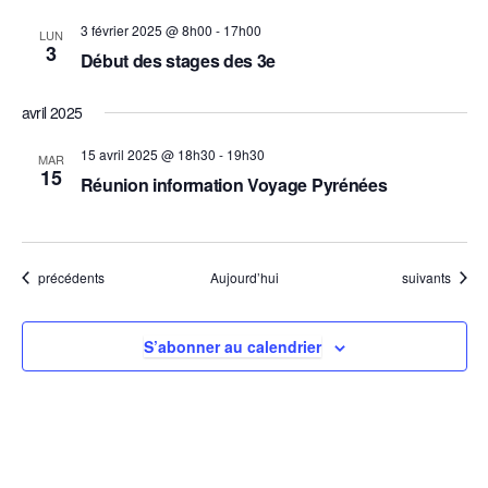
e
3 février 2025 @ 8h00
-
17h00
LUN
m
3
Début des stages des 3e
e
avril 2025
n
t
15 avril 2025 @ 18h30
-
19h30
MAR
15
Réunion information Voyage Pyrénées
s
Évènements
Évènements
précédents
Aujourd’hui
suivants
S’abonner au calendrier