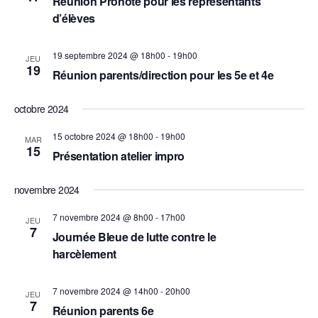
Réunion Pronote pour les représentants
c
a
e
t
d’élèves
h
i
t
r
e
o
i
n
19 septembre 2024 @ 18h00
-
19h00
c
JEU
o
19
n
Réunion parents/direction pour les 5e et 4e
h
n
e
z
d
e
octobre 2024
u
e
n
e
15 octobre 2024 @ 18h00
-
19h00
v
e
MAR
15
t
d
Présentation atelier impro
u
a
n
e
t
novembre 2024
s
e
a
.
é
7 novembre 2024 @ 8h00
-
17h00
v
JEU
v
7
Journée Bleue de lutte contre le
i
è
harcèlement
n
g
e
a
7 novembre 2024 @ 14h00
-
20h00
JEU
m
7
Réunion parents 6e