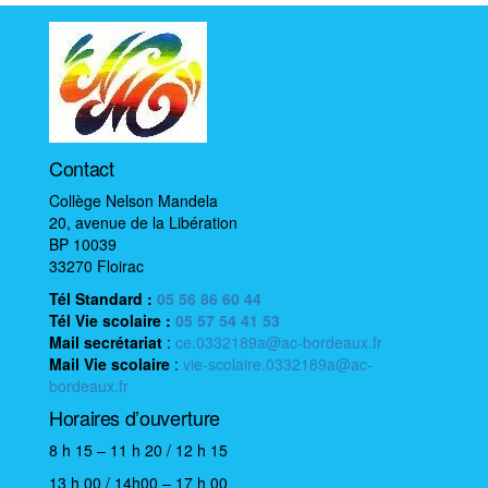
Contact
Collège Nelson Mandela
20, avenue de la Libération
BP 10039
33270 Floirac
Tél Standard :
05 56 86 60 44
Tél Vie scolaire
:
05 57 54 41 53
Mail
secrétariat
:
ce.0332189a@ac-bordeaux.fr
Mail
Vie scolaire
:
vie-scolaire.0332189a@ac-
bordeaux.fr
Horaires d’ouverture
8 h 15 – 11 h 20 / 12 h 15
13 h 00 / 14h00 – 17 h 00