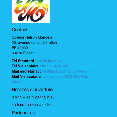
t
e
i
n
t
o
n
Contact
d
Collège Nelson Mandela
e
20, avenue de la Libération
BP 10039
v
33270 Floirac
u
Tél Standard :
05 56 86 60 44
Tél Vie scolaire
:
05 57 54 41 53
e
Mail
secrétariat
:
ce.0332189a@ac-bordeaux.fr
s
Mail
Vie scolaire
:
vie-scolaire.0332189a@ac-
bordeaux.fr
É
Horaires d’ouverture
v
8 h 15 – 11 h 20 / 12 h 15
è
13 h 00 / 14h00 – 17 h 00
n
Partenaires