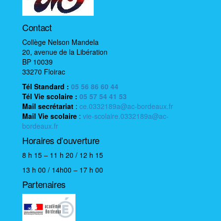
o
n
é
Contact
v
Collège Nelson Mandela
è
20, avenue de la Libération
BP 10039
n
33270 Floirac
e
Tél Standard :
05 56 86 60 44
m
Tél Vie scolaire
:
05 57 54 41 53
e
Mail
secrétariat
:
ce.0332189a@ac-bordeaux.fr
n
Mail
Vie scolaire
:
vie-scolaire.0332189a@ac-
bordeaux.fr
t
Horaires d’ouverture
8 h 15 – 11 h 20 / 12 h 15
13 h 00 / 14h00 – 17 h 00
Partenaires