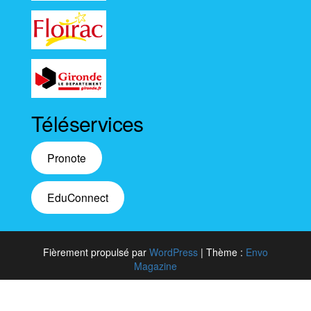
Téléservices
Pronote
EduConnect
Fièrement propulsé par
WordPress
|
Thème :
Envo
Magazine