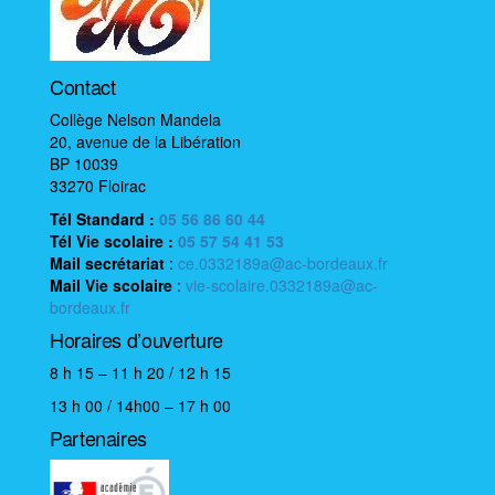
i
o
n
é
Contact
v
Collège Nelson Mandela
è
20, avenue de la Libération
BP 10039
n
33270 Floirac
e
Tél Standard :
05 56 86 60 44
m
Tél Vie scolaire
:
05 57 54 41 53
e
Mail
secrétariat
:
ce.0332189a@ac-bordeaux.fr
n
Mail
Vie scolaire
:
vie-scolaire.0332189a@ac-
bordeaux.fr
t
Horaires d’ouverture
8 h 15 – 11 h 20 / 12 h 15
13 h 00 / 14h00 – 17 h 00
Partenaires