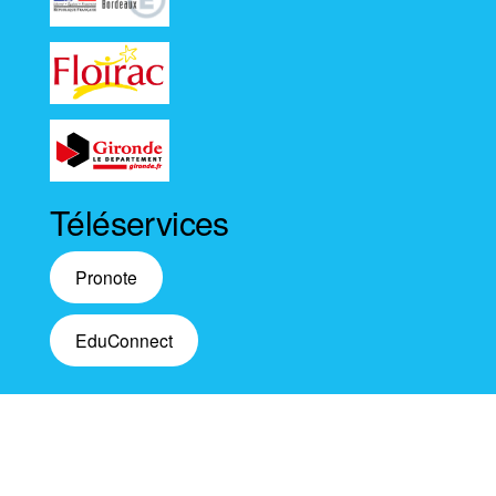
Téléservices
Pronote
EduConnect
Fièrement propulsé par
WordPress
|
Thème :
Envo
Magazine