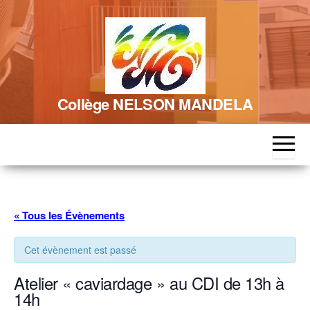
Skip
to
the
content
Collège NELSON MANDELA
« Tous les Évènements
Cet évènement est passé
Atelier « caviardage » au CDI de 13h à
14h