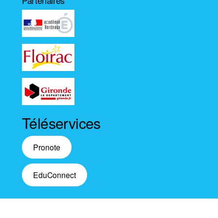
Partenaires
Téléservices
Pronote
EduConnect
Fièrement propulsé par
WordPress
|
Thème :
Envo