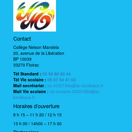
t
i
o
n
é
Contact
v
è
Collège Nelson Mandela
20, avenue de la Libération
n
BP 10039
e
33270 Floirac
m
Tél Standard :
05 56 86 60 44
e
Tél Vie scolaire
:
05 57 54 41 53
n
Mail
secrétariat
:
ce.0332189a@ac-bordeaux.fr
Mail
Vie scolaire
:
vie-scolaire.0332189a@ac-
t
bordeaux.fr
Horaires d’ouverture
8 h 15 – 11 h 20 / 12 h 15
13 h 00 / 14h00 – 17 h 00