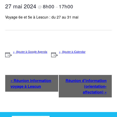
27 mai 2024
8h00
17h00
@
–
Voyage 6e et 5e à Lescun : du 27 au 31 mai
Ajouter à Google Agenda
Ajouter à iCalendar
N
«
Réunion information
Réunion d’information
a
voyage à Lescun
(orientation-
v
affectation)
»
i
g
a