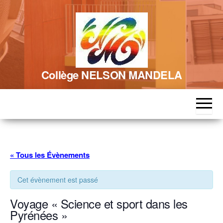
Skip
to
the
content
Collège NELSON MANDELA
« Tous les Évènements
Cet évènement est passé
Voyage « Science et sport dans les
Pyrénées »