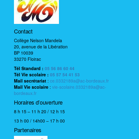
i
o
n
é
Contact
v
è
Collège Nelson Mandela
20, avenue de la Libération
n
BP 10039
e
33270 Floirac
m
Tél Standard :
05 56 86 60 44
e
Tél Vie scolaire
:
05 57 54 41 53
n
Mail
secrétariat
:
ce.0332189a@ac-bordeaux.fr
Mail
Vie scolaire
:
vie-scolaire.0332189a@ac-
t
bordeaux.fr
Horaires d’ouverture
8 h 15 – 11 h 20 / 12 h 15
13 h 00 / 14h00 – 17 h 00
Partenaires