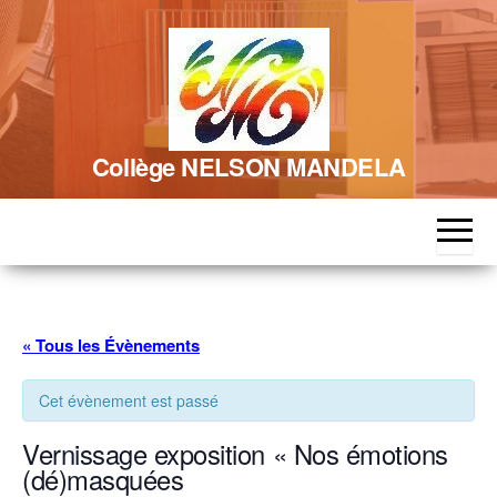
Skip
to
the
content
Collège NELSON MANDELA
« Tous les Évènements
Cet évènement est passé
Vernissage exposition « Nos émotions
(dé)masquées