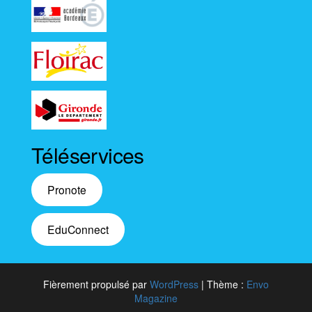
Téléservices
Pronote
EduConnect
Fièrement propulsé par
WordPress
|
Thème :
Envo
Magazine