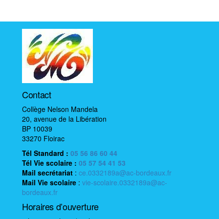
t
i
o
n
é
v
è
n
Contact
e
Collège Nelson Mandela
m
20, avenue de la Libération
e
BP 10039
n
33270 Floirac
t
Tél Standard :
05 56 86 60 44
Tél Vie scolaire
:
05 57 54 41 53
Mail
secrétariat
:
ce.0332189a@ac-bordeaux.fr
Mail
Vie scolaire
:
vie-scolaire.0332189a@ac-
bordeaux.fr
Horaires d’ouverture