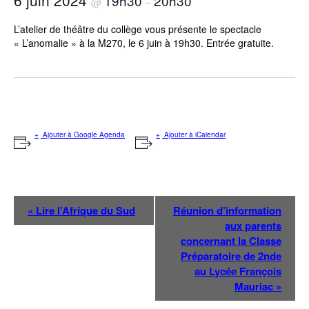
6 juin 2024
19h30
20h30
@
–
L’atelier de théâtre du collège vous présente le spectacle
« L’anomalie » à la M270, le 6 juin à 19h30. Entrée gratuite.
Ajouter à Google Agenda
Ajouter à iCalendar
N
«
Lire l’Afrique du Sud
Réunion d’information
a
aux parents
v
concernant la Classe
i
Préparatoire de 2nde
g
au Lycée François
Mauriac
»
a