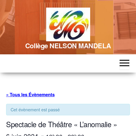
Skip
to
the
content
Collège NELSON MANDELA
« Tous les Évènements
Cet évènement est passé
Spectacle de Théâtre « L’anomalie »