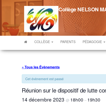
Skip
to
Collège NELSON 
the
content
COLLÈGE
PARENTS
PÉDAGOGIE
« Tous les Évènements
Cet évènement est passé
Réunion sur le dispositif de lutte c
14 décembre 2023
18h00
19h30
@
–