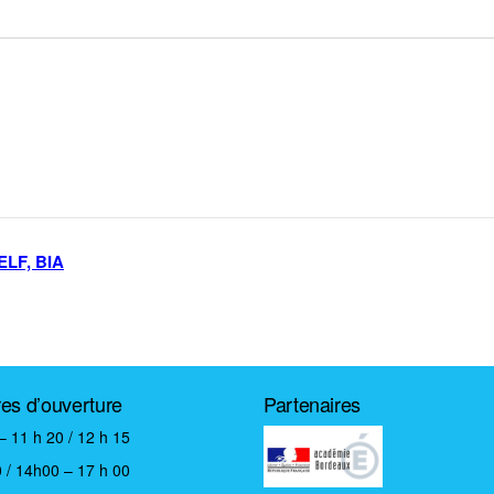
ELF, BIA
res d’ouverture
Partenaires
– 11 h 20 / 12 h 15
 / 14h00 – 17 h 00