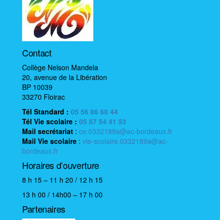
i
o
n
é
Contact
v
è
Collège Nelson Mandela
20, avenue de la Libération
n
BP 10039
e
33270 Floirac
m
Tél Standard :
05 56 86 60 44
e
Tél Vie scolaire
:
05 57 54 41 53
n
Mail
secrétariat
:
ce.0332189a@ac-bordeaux.fr
Mail
Vie scolaire
:
vie-scolaire.0332189a@ac-
t
bordeaux.fr
Horaires d’ouverture
8 h 15 – 11 h 20 / 12 h 15
13 h 00 / 14h00 – 17 h 00
Partenaires