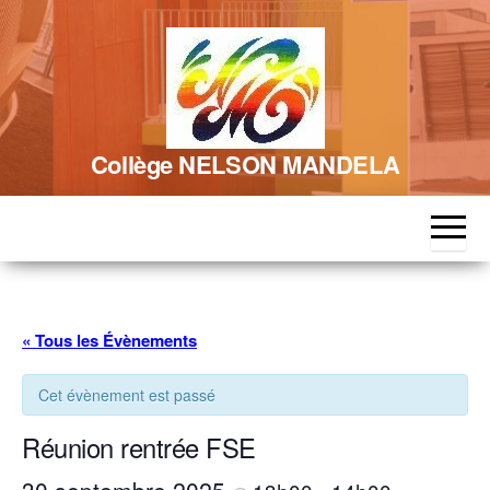
Skip
to
the
content
Collège NELSON MANDELA
« Tous les Évènements
Cet évènement est passé
Réunion rentrée FSE