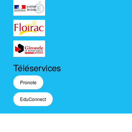
Téléservices
Pronote
EduConnect
Fièrement propulsé par
WordPress
|
Thème :
Envo
Magazine