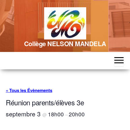
Skip
to
the
content
Collège NELSON MANDELA
« Tous les Évènements
Réunion parents/élèves 3e
septembre 3
18h00
20h00
@
–