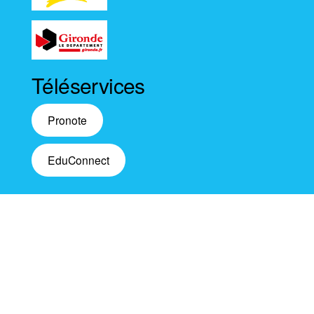
Téléservices
Pronote
EduConnect
Fièrement propulsé par
WordPress
|
Thème :
Envo
Magazine