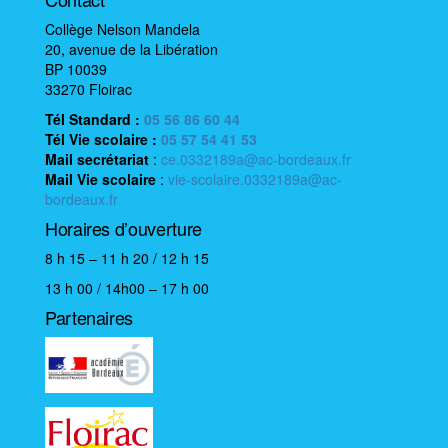
é
v
Collège Nelson Mandela
è
20, avenue de la Libération
BP 10039
n
33270 Floirac
e
Tél Standard :
05 56 86 60 44
m
Tél Vie scolaire
:
05 57 54 41 53
e
Mail
secrétariat
:
ce.0332189a@ac-bordeaux.fr
n
Mail
Vie scolaire
:
vie-scolaire.0332189a@ac-
bordeaux.fr
t
Horaires d’ouverture
8 h 15 – 11 h 20 / 12 h 15
13 h 00 / 14h00 – 17 h 00
Partenaires