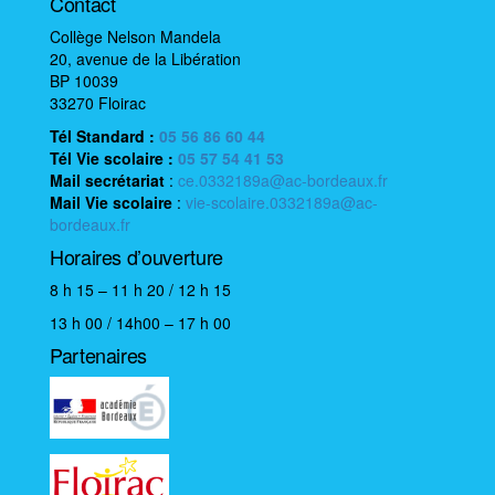
é
Contact
v
Collège Nelson Mandela
è
20, avenue de la Libération
BP 10039
n
33270 Floirac
e
Tél Standard :
05 56 86 60 44
m
Tél Vie scolaire
:
05 57 54 41 53
e
Mail
secrétariat
:
ce.0332189a@ac-bordeaux.fr
n
Mail
Vie scolaire
:
vie-scolaire.0332189a@ac-
bordeaux.fr
t
Horaires d’ouverture
8 h 15 – 11 h 20 / 12 h 15
13 h 00 / 14h00 – 17 h 00
Partenaires