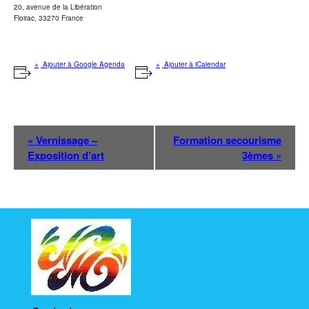
20, avenue de la Libération
Floirac
,
33270
France
Ajouter à Google Agenda
Ajouter à iCalendar
N
«
Vernissage –
Formation secourisme
a
Exposition d’art
3èmes
»
v
i
g
a
t
i
o
n