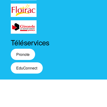
Téléservices
Pronote
EduConnect
Fièrement propulsé par
WordPress
|
Thème :
Envo
Magazine