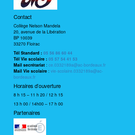
o
n
é
Contact
v
Collège Nelson Mandela
è
20, avenue de la Libération
BP 10039
n
33270 Floirac
e
Tél Standard :
05 56 86 60 44
m
Tél Vie scolaire
:
05 57 54 41 53
e
Mail
secrétariat
:
ce.0332189a@ac-bordeaux.fr
n
Mail
Vie scolaire
:
vie-scolaire.0332189a@ac-
bordeaux.fr
t
Horaires d’ouverture
8 h 15 – 11 h 20 / 12 h 15
13 h 00 / 14h00 – 17 h 00
Partenaires