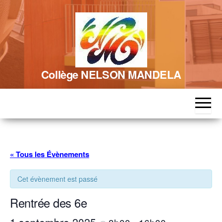
Skip
to
the
content
Collège NELSON MANDELA
« Tous les Évènements
Cet évènement est passé
Rentrée des 6e