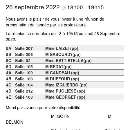
26 septembre 2022
18h00
19h15
@
–
Nous avons le plaisir de vous inviter à une réunion de
présentation de l’année par les professeurs.
La réunion se déroulera de 18 à 19h15 ce lundi 26 Septembre
2022.
5A
Salle 207
Mme LAIZET(pp)
5B
Salle 206
M SABOURDY(pp)
5C
Salle 02
Mme BATTISTELLA(pp)
5D
Salle 105
M BEDAT(pp)
4A
Salle 109
M CANDEAU (pp)
4B
Salle 108
M DUFFOUR (pp)
4C
Salle 104
Mme IZQUIERDO (pp)
4D
Salle 212
Mme PUGLIESE (pp)
4E
Salle 103
Mme GEORGET (pp)
Merci par avance pour votre disponibilité.
M. GOTIN M
DELMON