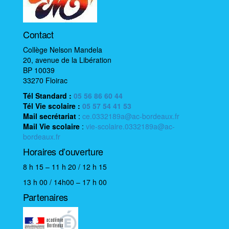
n
é
Contact
v
è
Collège Nelson Mandela
20, avenue de la Libération
n
BP 10039
e
33270 Floirac
m
Tél Standard :
05 56 86 60 44
e
Tél Vie scolaire
:
05 57 54 41 53
n
Mail
secrétariat
:
ce.0332189a@ac-bordeaux.fr
Mail
Vie scolaire
:
vie-scolaire.0332189a@ac-
t
bordeaux.fr
Horaires d’ouverture
8 h 15 – 11 h 20 / 12 h 15
13 h 00 / 14h00 – 17 h 00
Partenaires