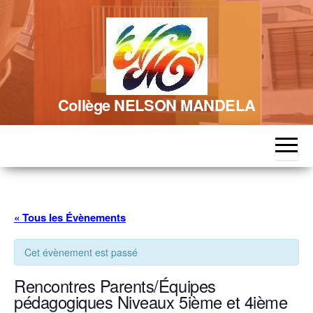
Skip
to
the
content
Collège NELSON MANDELA
« Tous les Évènements
Cet évènement est passé
Rencontres Parents/Équipes
pédagogiques Niveaux 5ième et 4ième