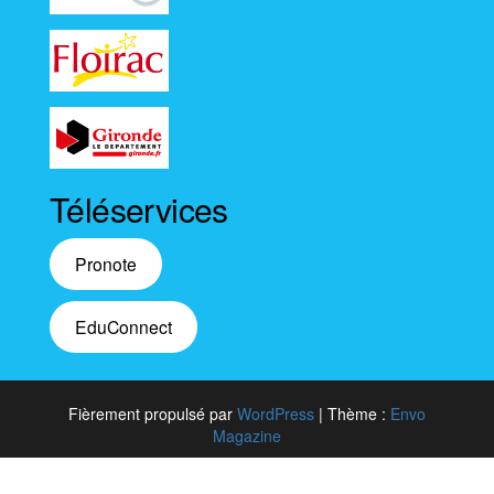
Téléservices
Pronote
EduConnect
Fièrement propulsé par
WordPress
|
Thème :
Envo
Magazine