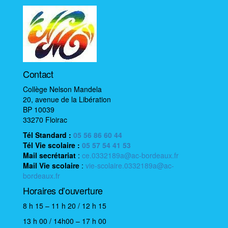
i
o
n
é
v
Contact
è
n
Collège Nelson Mandela
20, avenue de la Libération
e
BP 10039
m
33270 Floirac
e
Tél Standard :
05 56 86 60 44
n
Tél Vie scolaire
:
05 57 54 41 53
t
Mail
secrétariat
:
ce.0332189a@ac-bordeaux.fr
Mail
Vie scolaire
:
vie-scolaire.0332189a@ac-
bordeaux.fr
Horaires d’ouverture
8 h 15 – 11 h 20 / 12 h 15
13 h 00 / 14h00 – 17 h 00