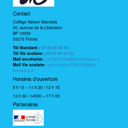
n
é
Contact
v
Collège Nelson Mandela
è
20, avenue de la Libération
BP 10039
n
33270 Floirac
e
Tél Standard :
05 56 86 60 44
m
Tél Vie scolaire
:
05 57 54 41 53
e
Mail
secrétariat
:
ce.0332189a@ac-bordeaux.fr
n
Mail
Vie scolaire
:
vie-scolaire.0332189a@ac-
bordeaux.fr
t
Horaires d’ouverture
8 h 15 – 11 h 20 / 12 h 15
13 h 00 / 14h00 – 17 h 00
Partenaires