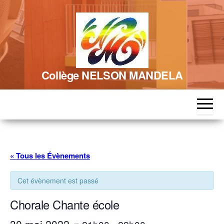
Skip
to
the
content
Collège NELSON MANDELA
« Tous les Évènements
Cet évènement est passé
Chorale Chante école