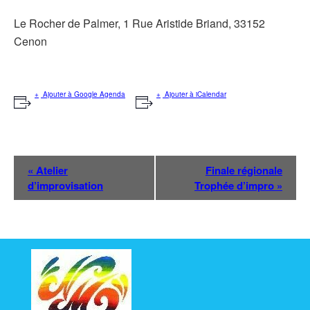
Le Rocher de Palmer, 1 Rue Aristide Briand, 33152
Cenon
Ajouter à Google Agenda
Ajouter à iCalendar
N
«
Atelier
Finale régionale
a
d’improvisation
Trophée d’impro
»
v
i
g
a
t
i
o