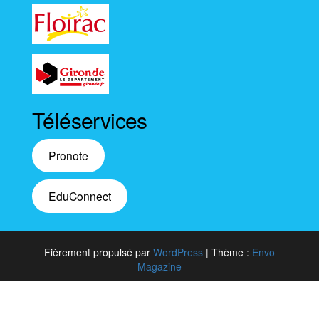
Téléservices
Pronote
EduConnect
Fièrement propulsé par
WordPress
|
Thème :
Envo
Magazine