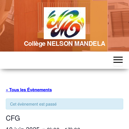
Skip
to
the
content
Collège NELSON MANDELA
« Tous les Évènements
Cet évènement est passé
CFG