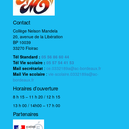
o
n
é
Contact
v
è
Collège Nelson Mandela
20, avenue de la Libération
n
BP 10039
e
33270 Floirac
m
Tél Standard :
05 56 86 60 44
e
Tél Vie scolaire
:
05 57 54 41 53
n
Mail
secrétariat
:
ce.0332189a@ac-bordeaux.fr
Mail
Vie scolaire
:
vie-scolaire.0332189a@ac-
t
bordeaux.fr
Horaires d’ouverture
8 h 15 – 11 h 20 / 12 h 15
13 h 00 / 14h00 – 17 h 00
Partenaires