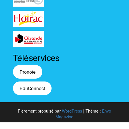
Téléservices
Pronote
EduConnect
Fièrement propulsé par
WordPress
|
Thème :
Envo
Magazine