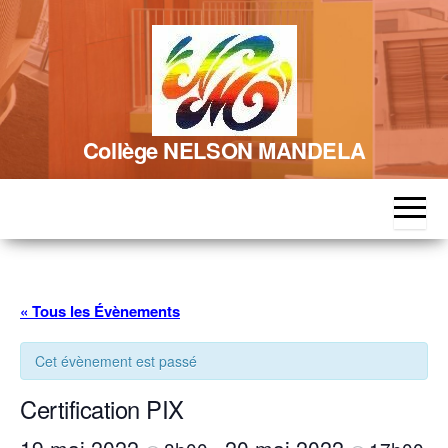
Skip
to
the
content
Collège NELSON MANDELA
« Tous les Évènements
Cet évènement est passé
Certification PIX