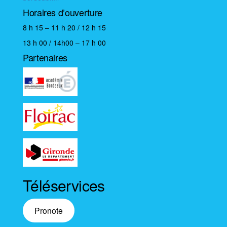
n
t
Horaires d’ouverture
8 h 15 – 11 h 20 / 12 h 15
13 h 00 / 14h00 – 17 h 00
Partenaires
Téléservices
Pronote