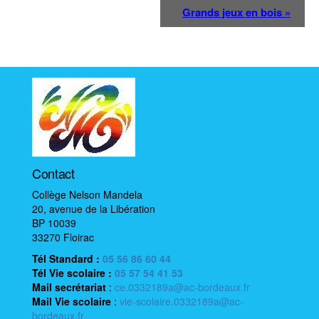
N
Grands jeux en bois
»
a
v
i
g
a
t
i
o
n
Contact
é
Collège Nelson Mandela
v
20, avenue de la Libération
è
BP 10039
33270 Floirac
n
Tél Standard :
05 56 86 60 44
e
Tél Vie scolaire
:
05 57 54 41 53
m
Mail
secrétariat
:
ce.0332189a@ac-bordeaux.fr
e
Mail
Vie scolaire
:
vie-scolaire.0332189a@ac-
bordeaux.fr